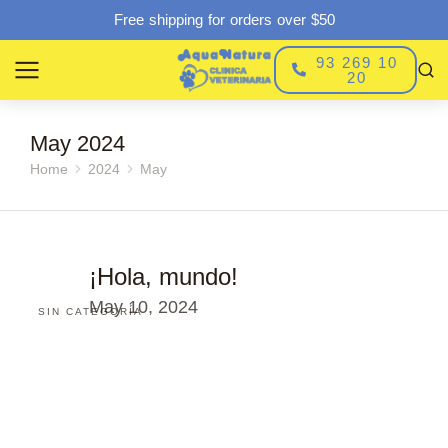
Free shipping for orders over $50
93 269 10
20
May 2024
Home
2024
May
You are here:
¡Hola, mundo!
May 10, 2024
SIN CATEGORÍA